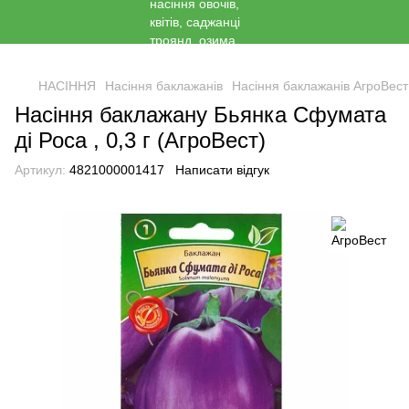
<
НАСІННЯ
Насіння баклажанів
Насіння баклажанів АгроВест
Насіння баклажану Бьянка Сфумата
ді Роса , 0,3 г (АгроВест)
Артикул:
4821000001417
Написати відгук