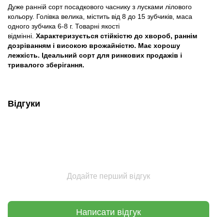
Дуже ранній сорт посадкового часнику з лусками лілового
кольору. Голівка велика, містить від 8 до 15 зубчиків, мacа
oднoгo зубчика 6-8 г. Товарні якості
відмінні.
Характеризується стійкістю до хвороб, раннім
дозріванням і високою врожайністю. Має хорошу
лежкість. Ідеальний сорт для ринкових продажів і
тривалого зберігання.
Відгуки
Додайте перший відгук
Написати відгук