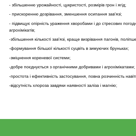
- збільшенню урожайності, цукристості, розмірів грон і ягід;
- прискоренню дозрівання, зменшення осипання зав'язі;
- підвищує опірність ураження хворобами і до стресових погодн
агрохімікатів;
-збільшення кількості зав'язі, краще визрівання пагонів, поліпш
-формування більшої кількості суцвіть в зимуючих бруньках;
-зміцнення кореневої системи;
-добре поєднується з органічними добривами і агрохімікатами;
-простота і ефективність застосування, повна розчинність навіть
-відсутність хлороза завдяки наявності заліза і магнію;