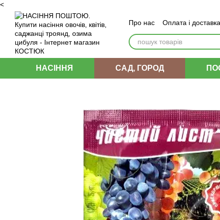
<
Перейти до основного контенту
Про нас
Оплата і доставк
Угода користувача
НАСІННЯ
САД, ГОРОД
ПО