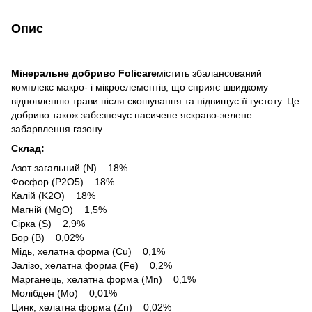
Опис
Мінеральне добриво Folicare
містить збалансований
комплекс макро- і мікроелементів, що сприяє швидкому
відновленню трави після скошування та підвищує її густоту. Це
добриво також забезпечує насичене яскраво-зелене
забарвлення газону.
Склад:
Азот загальний (N) 18%
Фосфор (P2O5) 18%
Калій (K2O) 18%
Магній (MgO) 1,5%
Сірка (S) 2,9%
Бор (B) 0,02%
Мідь, хелатна форма (Cu) 0,1%
Залізо, хелатна форма (Fe) 0,2%
Марганець, хелатна форма (Mn) 0,1%
Молібден (Mo) 0,01%
Цинк, хелатна форма (Zn) 0,02%