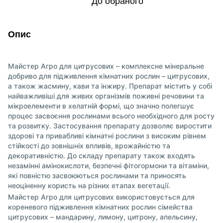
До обраного
Опис
Майстер Агро для цитрусових – комплексне мінеральне
добриво для підживлення кімнатних рослин – цитрусових,
а також жасмину, кави та інжиру. Препарат містить у собі
найважливіші для живих організмів поживні речовини та
мікроелементи в хелатній формі, що значно полегшує
процес засвоєння рослинами всього необхідного для росту
та розвитку. Застосування препарату дозволяє виростити
здорові та привабливі кімнатні рослини з високим рівнем
стійкості до зовнішніх впливів, врожайністю та
декоративністю. До складу препарату також входять
незамінні амінокислоти, безпечні фітогормони та вітаміни,
які повністю засвоюються рослинами та приносять
неоціненну користь на різних етапах вегетації.
Майстер Агро для цитрусових використовується для
кореневого підживлення кімнатних рослин сімейства
цитрусових – мандарину, лимону, цитрону, апельсину,