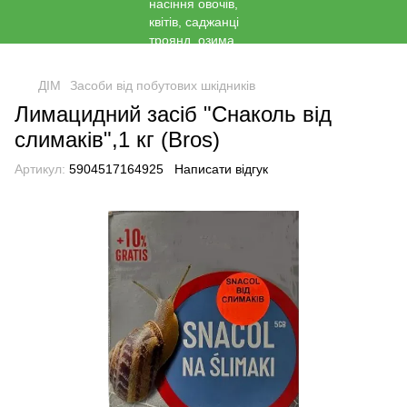
<
ДІМ
Засоби від побутових шкідників
Лимацидний засіб "Снаколь від
слимаків",1 кг (Bros)
Артикул:
5904517164925
Написати відгук