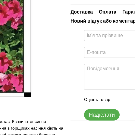
Доставка
Оплата
Гара
Новий відгук або комента
Оцініть товар
Надіслати
стає. Квітки інтенсивно
ння в горщиках насіння сіють на
інці лютого-початку березня.