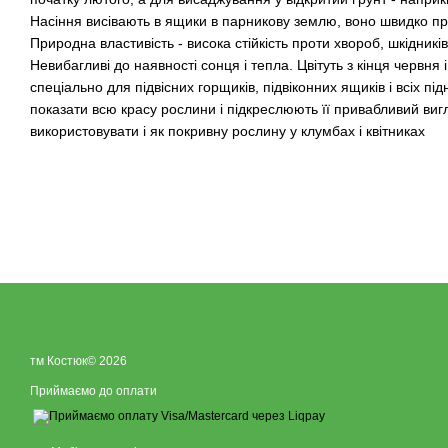
Насіння висівають в ящики в парникову землю, воно швидко про
Природна властивість - висока стійкість проти хвороб, шкідників 
Невибагливі до наявності сонця і тепла. Цвітуть з кінця червня
спеціально для підвісних горщиків, підвіконних ящиків і всіх пі
показати всю красу рослини і підкреслюють її привабливий виг
використовувати і як покривну рослину у клумбах і квітниках
тм Костюк© 2026
Приймаємо до оплати