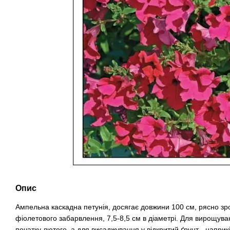
Опис
Ампельна каскадна петунія, досягає довжини 100 см, рясно зро
фіолетового забарвлення, 7,5-8,5 см в діаметрі. Для вирощува
початку лютого, а для висаджування у відкритий ґрунт - наприк