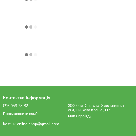
Контактна інформація
096 056 28 82
30000, м. Славута, Хмельницька
обл, Ринкова площа, 11/1
Передзвонити вам?
Мапа проїзду
kostiuk.online.shop@gmail.com