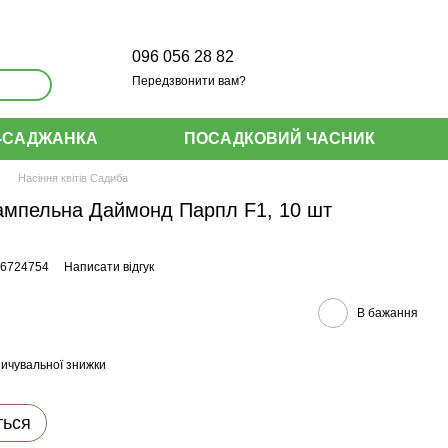
096 056 28 82
Передзвонити вам?
-САДЖАНКА
ПОСАДКОВИЙ ЧАСНИК
Насіння квітів Садиба
я ампельна Даймонд Парпл F1, 10 шт
46724754
Написати відгук
В бажання
ичувальної знижки
ться