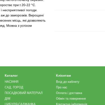
ростає при t 20-22 °С.
і несприятливої ​​погоди.
 і аж до заморозків. Вирощені
днесених місць, які дозволяють
ляд. Можна з успіхом
Каталог
Клієнтам
НАСІННЯ
Вхід до кабінету
САД, ГОРОД
Про нас
ПОСАДКОВИЙ МАТЕРІАЛ
Оплата і доставка
ДІМ
Обмін та повернення
ЦИБУЛЯ-САДЖАНКА
Контактна інформація