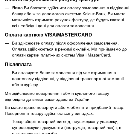
Якщо Ви бажаєте здійснити оплату замовлення в відділенні
банку або ж за допомогою системи Клієнт-Банк, Ви маєте
можливість отримати рахунок-фактуру, де будуть вказані
всі необхідні дані для оплати замовлення.
Оплата карткою VISA/MASTERCARD
Ви здійснюєте оплату після оформлення замовлення.
Оплата здійснюється в режимі он-лайн. Ми приймаємо до
оплати картки платіжних систем Visa і MasterCard.
Післяплата
Ви оплачуєте Ваше замовлення під час отримання в
поштовому відділенні, у відділенні транспортної компанії
або ж кур'єру.
Ми здійснюємо повернення і обмін купленого товару
відповідно до вимог законодавства України.
Ви маєте право повернути або ж обміняти придбаний товар.
Повернення товару здійснюється у випадках:
Товар зберіг товарний вигляд, неушкоджену упаковку,
супроводжуючі документи (інструкція, товарний чек) і, в
разі наявності, пломби;