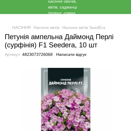
<
НАСІННЯ
Насіння квітів
Насіння квітів SeedEra
Петунія ампельна Даймонд Перлі
(сурфінія) F1 Seedera, 10 шт
Артикул:
4823073726068
Написати відгук