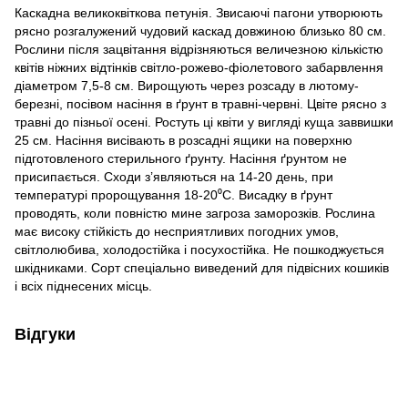
Каскадна великоквіткова петунія. Звисаючі пагони утворюють
рясно розгалужений чудовий каскад довжиною близько 80 см.
Рослини після зацвітання відрізняються величезною кількістю
квітів ніжних відтінків світло-рожево-фіолетового забарвлення
діаметром 7,5-8 см. Вирощують через розсаду в лютому-
березні, посівом насіння в ґрунт в травні-червні. Цвіте рясно з
травні до пізньої осені. Ростуть ці квіти у вигляді куща заввишки
25 см. Насіння висівають в розсадні ящики на поверхню
підготовленого стерильного ґрунту. Насіння ґрунтом не
присипається. Сходи з’являються на 14-20 день, при
температурі пророщування 18-20⁰С. Висадку в ґрунт
проводять, коли повністю мине загроза заморозків. Рослина
має високу стійкість до несприятливих погодних умов,
світлолюбива, холодостійка і посухостійка. Не пошкоджується
шкідниками. Сорт спеціально виведений для підвісних кошиків
і всіх піднесених місць.
Відгуки