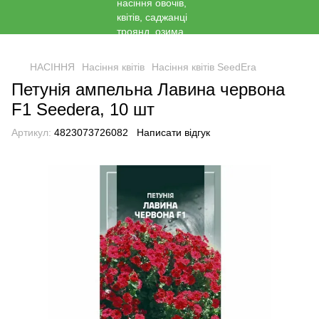
<
НАСІННЯ
Насіння квітів
Насіння квітів SeedEra
Петунія ампельна Лавина червона
F1 Seedera, 10 шт
Артикул:
4823073726082
Написати відгук