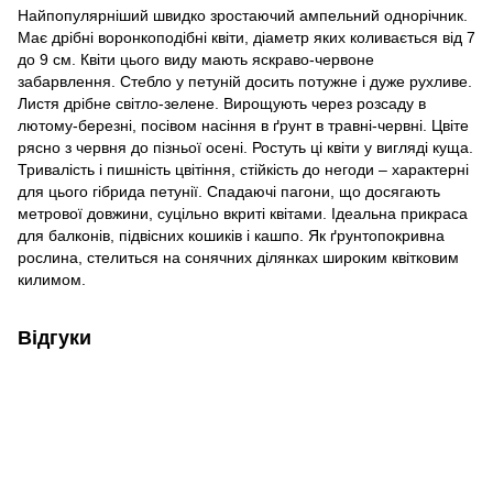
Найпопулярніший швидко зростаючий ампельний однорічник.
Має дрібні воронкоподібні квіти, діаметр яких коливається від 7
до 9 см. Квіти цього виду мають яскраво-червоне
забарвлення. Стебло у петуній досить потужне і дуже рухливе.
Листя дрібне світло-зелене. Вирощують через розсаду в
лютому-березні, посівом насіння в ґрунт в травні-червні. Цвіте
рясно з червня до пізньої осені. Ростуть ці квіти у вигляді куща.
Тривалість і пишність цвітіння, стійкість до негоди – характерні
для цього гібрида петунії. Спадаючі пагони, що досягають
метрової довжини, суцільно вкриті квітами. Ідеальна прикраса
для балконів, підвісних кошиків і кашпо. Як ґрунтопокривна
рослина, стелиться на сонячних ділянках широким квітковим
килимом.
Відгуки