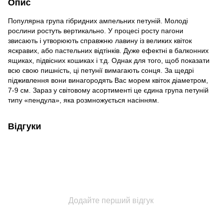
Опис
Популярна група гібридних ампельних петуній. Молоді
рослини ростуть вертикально. У процесі росту пагони
звисають і утворюють справжню лавину із великих квіток
яскравих, або пастельних відтінків. Дуже ефектні в балконних
ящиках, підвісних кошиках і т.д. Однак для того, щоб показати
всю свою пишність, ці петунії вимагають сонця. За щедрі
підживлення вони винагородять Вас морем квіток діаметром,
7-9 см. Зараз у світовому асортименті це єдина група петуній
типу «пендула», яка розмножується насінням.
Відгуки
Додайте перший відгук