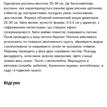
Однорічна рослина висотою 25-38 см. Це багатоквіткова
рослина, яка характеризується раннімі дуже рясним цвітінням,
стійкістю до несприятливих погодних умов і інтенсивним
зростанням. Формує об’ємний компактний кущик діаметром
25-30 см. Квіти великі, кулястої форми, 5-5,5 см у діаметрі, з
гофрованими пелюстками, що створює ефект
супермахровості. Квіти майже повністю покривають пагони.
Посів проводять у кінці лютого-березні. Насіння рівномірно
розсипають по поверхні зволоженого грунту, збризкують водою
з розпилювача та накривають склом чи прозорою плівкою.
Пікіровку проводять у фазі двох справжніх листків. Розсаду
висаджують, коли мине загроза заморозків. Цвіте з кінця
травня весь сезон. Тепло і світлолюбна. Вирощують в
квітниках (клумби, рабатки), балконних ящиках, контейнерах, в
саду і в підвісних кашпо.
Відгуки