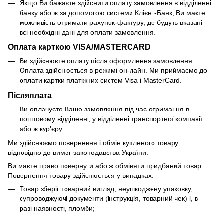
Якщо Ви бажаєте здійснити оплату замовлення в відділенні
банку або ж за допомогою системи Клієнт-Банк, Ви маєте
можливість отримати рахунок-фактуру, де будуть вказані
всі необхідні дані для оплати замовлення.
Оплата карткою VISA/MASTERCARD
Ви здійснюєте оплату після оформлення замовлення.
Оплата здійснюється в режимі он-лайн. Ми приймаємо до
оплати картки платіжних систем Visa і MasterCard.
Післяплата
Ви оплачуєте Ваше замовлення під час отримання в
поштовому відділенні, у відділенні транспортної компанії
або ж кур'єру.
Ми здійснюємо повернення і обмін купленого товару
відповідно до вимог законодавства України.
Ви маєте право повернути або ж обміняти придбаний товар.
Повернення товару здійснюється у випадках:
Товар зберіг товарний вигляд, неушкоджену упаковку,
супроводжуючі документи (інструкція, товарний чек) і, в
разі наявності, пломби;