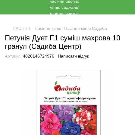
<
НАСІННЯ
Насіння квітів
Насіння квітів Садиба
Петунія Дует F1 суміш махрова 10
гранул (Садиба Центр)
Артикул:
4820146724976
Написати відгук