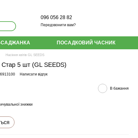
096 056 28 82
Передзвонити вам?
-САДЖАНКА
ПОСАДКОВИЙ ЧАСНИК
Насіння квітів GL SEEDS
ю Стар 5 шт (GL SEEDS)
96913100
Написати відгук
В бажання
ичувальної знижки
ться