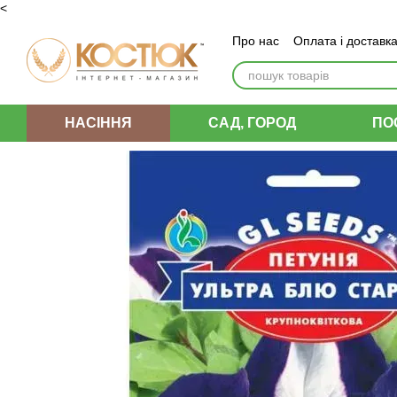
<
Перейти до основного контенту
Про нас
Оплата і доставк
Угода користувача
НАСІННЯ
САД, ГОРОД
ПО