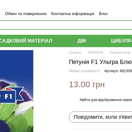
а
Обмін та повернення
Контактна інформація
Блог
САДКОВИЙ МАТЕРІАЛ
ДІМ
ЦИБУЛЯ
Головна
НАСІННЯ
Насіння квітів
Петунія F1 Ультра Бл
Немає в наявності
Артикул: 48230
13.00 грн
Увійти
для відображення накоп
%
Повідомити, коли з'яви