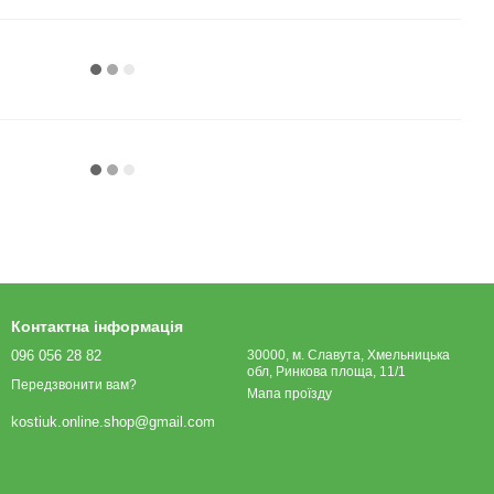
Контактна інформація
096 056 28 82
30000, м. Славута, Хмельницька
обл, Ринкова площа, 11/1
Передзвонити вам?
Мапа проїзду
kostiuk.online.shop@gmail.com