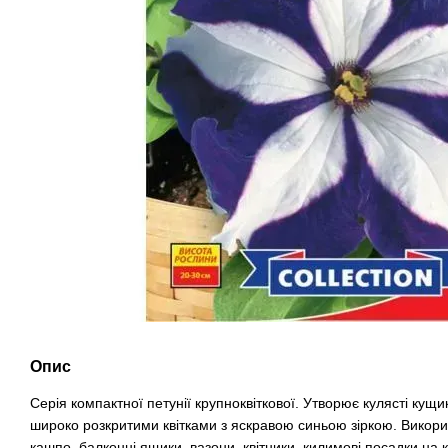
Опис
Серія компактної петунії крупноквіткової. Утворює кулясті кущ
широко розкритими квітками з яскравою синьою зіркою. Викори
кашпо, балконні ящики, вазони, квітники, килимові посадки