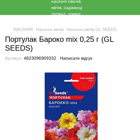
<
НАСІННЯ
Насіння квітів
Насіння квітів GL SEEDS
Портулак Бароко mix 0,25 г (GL
SEEDS)
Артикул:
4823096909332
Написати відгук