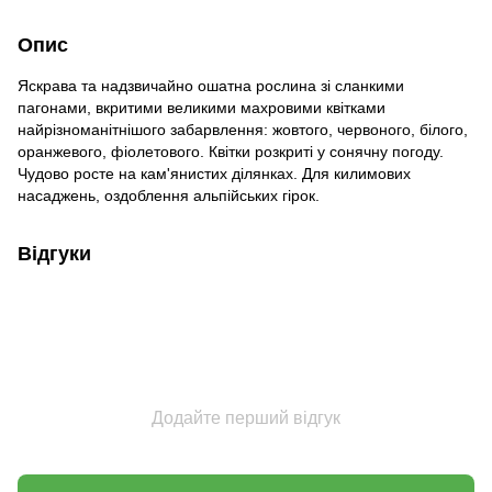
Опис
Яскрава та надзвичайно ошатна рослина зі сланкими
пагонами, вкритими великими махровими квітками
найрізноманітнішого забарвлення: жовтого, червоного, білого,
оранжевого, фіолетового. Квітки розкриті у сонячну погоду.
Чудово росте на кам'янистих ділянках. Для килимових
насаджень, оздоблення альпійських гірок.
Відгуки
Додайте перший відгук