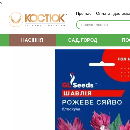
<
Перейти до основного контенту
Про нас
Оплата і доставк
Угода користувача
НАСІННЯ
САД, ГОРОД
ПО