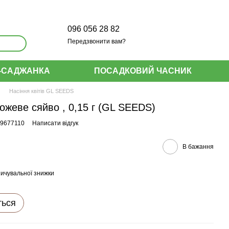
096 056 28 82
Передзвонити вам?
-САДЖАНКА
ПОСАДКОВИЙ ЧАСНИК
Насіння квітів GL SEEDS
Рожеве сяйво , 0,15 г (GL SEEDS)
09677110
Написати відгук
В бажання
ичувальної знижки
ться