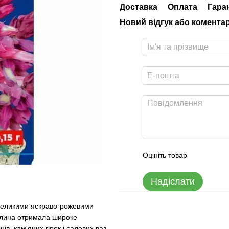
Доставка
Оплата
Гара
Новий відгук або комента
Оцініть товар
Надіслати
великими яскраво-рожевими
ослина отримала широке
ів, кам'яних гірок і садових ваз.