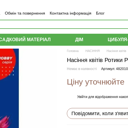
а
Обмін та повернення
Контактна інформація
Блог
САДКОВИЙ МАТЕРІАЛ
ДІМ
ЦИБУЛЯ
Головна
НАСІННЯ
Насіння квітів
Насіння квітів Ротики 
Немає в наявності
Артикул: 48201
Ціну уточнюйте
Увійти
для відображення накоп
%
Повідомити, коли з'яви