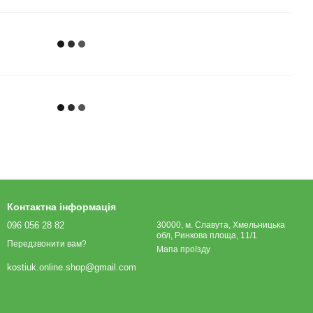
Контактна інформація
096 056 28 82
30000, м. Славута, Хмельницька
обл, Ринкова площа, 11/1
Передзвонити вам?
Мапа проїзду
kostiuk.online.shop@gmail.com