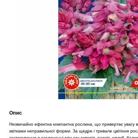
Опис
Незвичайно ефектна компактна рослина, що привертає увагу 
квітками неправильної форми. За щедре і тривале цвітіння р
застосування в озелененні міських скверів, парків, клумб, балкон