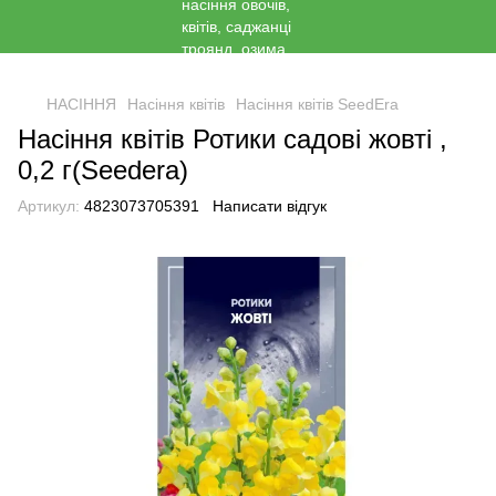
<
НАСІННЯ
Насіння квітів
Насіння квітів SeedEra
Насіння квітів Ротики садові жовті ,
0,2 г(Seedera)
Артикул:
4823073705391
Написати відгук