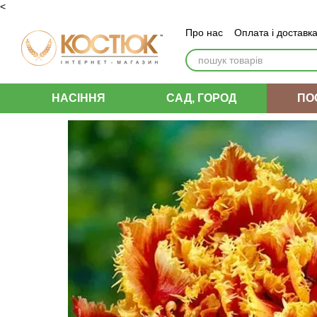
<
Перейти до основного контенту
Про нас
Оплата і доставк
Угода користувача
НАСІННЯ
САД, ГОРОД
ПО