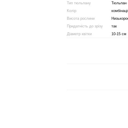
Тип тюльпану
Тюльпан 
Колір
комбінаці
Висота рослини
Низькоро
Придатність до зрізу
так
Діаметр квітки
10-15 см