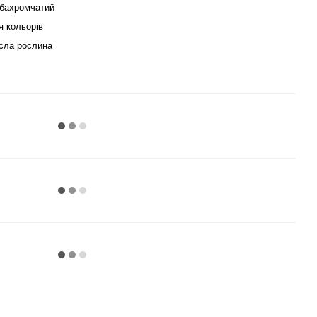
бахромчатий
я кольорів
сла рослина