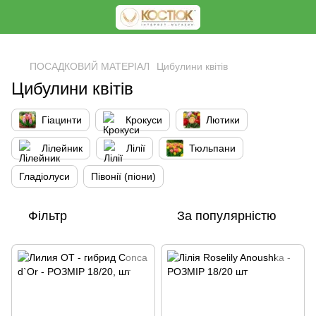
<
ПОСАДКОВИЙ МАТЕРІАЛ
Цибулини квітів
Цибулини квітів
Гіацинти
Крокуси
Лютики
Лілейник
Лілії
Тюльпани
Гладіолуси
Півонії (піони)
Фільтр
За популярністю