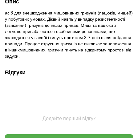
Опис
асіб для знешкодження мишовидних гризунів (пацюків, мишей)
у побутових умовах. Дієвий навіть у випадку резистентності
(звикання) гризунів до інших принад. Миші та пацюки з
легкістю приваблюються особливими речовинами, що
знаходяться у засобі і гинуть протягом 3-7 днів після поїдання
принади. Процес отруєння гризунів не викликає занепокоєння
в іншихмишовидних, гризуни гинуть на відкритому простові від
задухи.
Відгуки
Додайте перший відгук