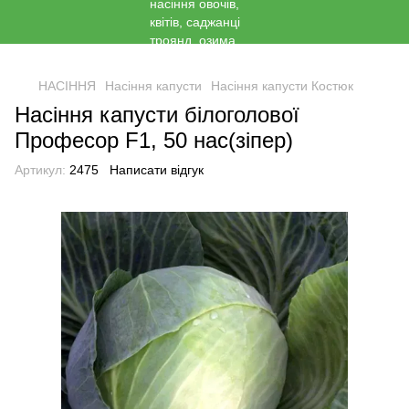
<
НАСІННЯ
Насіння капусти
Насіння капусти Костюк
Насіння капусти білоголової
Професор F1, 50 нас(зіпер)
Артикул:
2475
Написати відгук