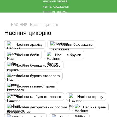
<
НАСІННЯ
Насіння цикорію
Насіння цикорію
Насіння арахісу
Насіння баклажанів
Насіння бобів
Насіння брукви
Насіння буряка кормового
Насіння буряка столового
Насіння газонної трави
Насіння гарбуза столового
Насіння гороху
Насіння декоративних рослин
Насіння динь