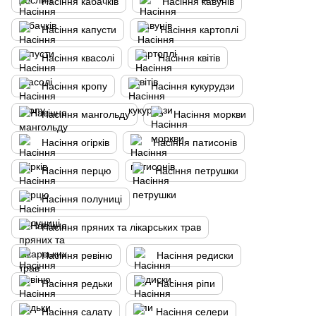
Насіння кабачків
Насіння кавунів
Насіння капусти
Насіння картоплі
Насіння квасолі
Насіння квітів
Насіння кропу
Насіння кукурудзи
Насіння мангольду
Насіння моркви
Насіння огірків
Насіння патисонів
Насіння перцю
Насіння петрушки
Насіння полуниці
Насіння пряних та лікарських трав
Насіння ревіню
Насіння редиски
Насіння редьки
Насіння ріпи
Насіння салату
Насіння селери