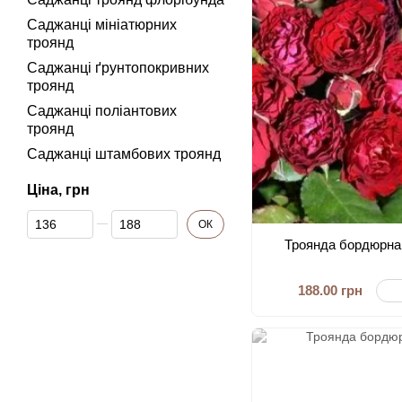
Саджанці мініатюрних
троянд
Саджанці ґрунтопокривних
троянд
Саджанці поліантових
троянд
Саджанці штамбових троянд
Ціна, грн
Від Ціна, грн
До Ціна, грн
ОК
Троянда бордюрна
188.00 грн