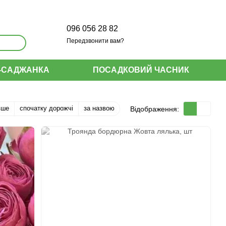
096 056 28 82
Передзвонити вам?
-САДЖАНКА
ПОСАДКОВИЙ ЧАСНИК
вше
спочатку дорожчі
за назвою
Відображення: