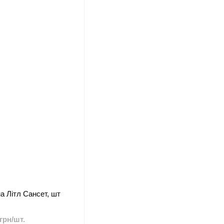
а Літл Сансет, шт
 грн/шт.