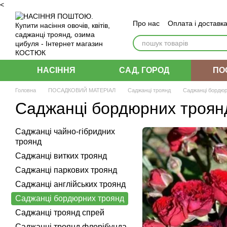
<
Перейти до основного контенту
Про нас
Оплата і доставк
Угода користувача
НАСІННЯ
САД, ГОРОД
ПО
Головна
ПОСАДКОВИЙ МАТЕРІАЛ
Саджанці троянд
Саджанці бордюр
Саджанці бордюрних троян
Саджанці чайно-гібридних
троянд
Саджанці витких троянд
Саджанці паркових троянд
Саджанці англійських троянд
Саджанці бордюрних троянд
Саджанці троянд спрей
Саджанці троянд флорібунда