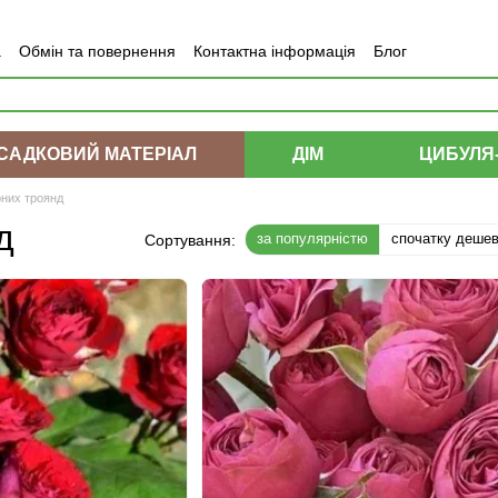
а
Обмін та повернення
Контактна інформація
Блог
САДКОВИЙ МАТЕРІАЛ
ДІМ
ЦИБУЛЯ
них троянд
д
за популярністю
спочатку деше
Сортування: