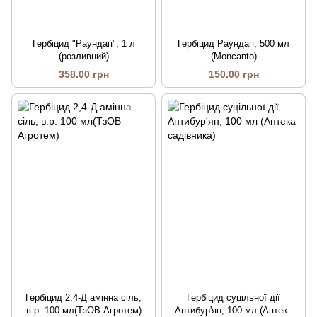
Гербіцид "Раундап", 1 л
Гербіцид Раундап, 500 мл
(розливний)
(Moncanto)
358.00 грн
150.00 грн
Гербіцид 2,4-Д амінна сіль,
Гербіцид суцільної дії
в.р. 100 мл(ТзОВ Агротем)
Антибур'ян, 100 мл (Аптека