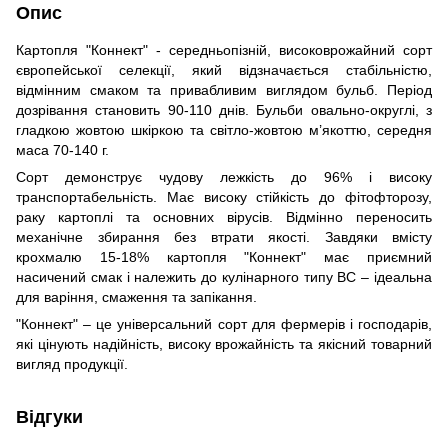
Опис
Картопля "Коннект" - середньопізній, високоврожайний сорт
європейської селекції, який відзначається стабільністю,
відмінним смаком та привабливим виглядом бульб. Період
дозрівання становить 90-110 днів. Бульби овально-округлі, з
гладкою жовтою шкіркою та світло-жовтою м’якоттю, середня
маса 70-140 г.
Сорт демонструє чудову лежкість до 96% і високу
транспортабельність. Має високу стійкість до фітофторозу,
раку картоплі та основних вірусів. Відмінно переносить
механічне збирання без втрати якості. Завдяки вмісту
крохмалю 15-18% картопля "Коннект" має приємний
насичений смак і належить до кулінарного типу ВС – ідеальна
для варіння, смаження та запікання.
"Коннект" – це універсальний сорт для фермерів і господарів,
які цінують надійність, високу врожайність та якісний товарний
вигляд продукції.
Відгуки