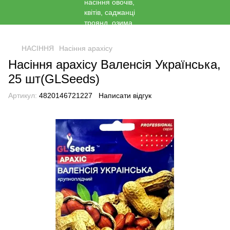
<
НАСІННЯ
Насіння арахісу
Насіння арахісу Валенсія Українська,
25 шт(GLSeeds)
Артикул:
4820146721227
Написати відгук