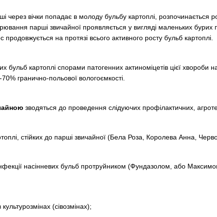
рші через вічки попадає в молоду бульбу картоплі, розпочинається 
ворювання парші звичайної проявляється у вигляді маленьких бурих
с продовжується на протязі всього активного росту бульб картоплі.
х бульб картоплі спорами патогенних актиноміцетів цієї хвороби на
50-70% гранично-польової вологоємкості.
чайною
зводяться до проведення слідуючих профілактичних, агротех
ртоплі, стійких до парші звичайної (Бела Роза, Королева Анна, Червон
нфекції насінневих бульб протруйником (Фундазолом, або Максимо
 культурозмінах (сівозмінах);