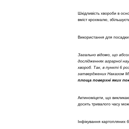
Шкідливість хвороби в осно
вміст крохмалю, збільшуєтьс
Використання для посадки 
Загально відомо, що абсо
дослідженнях аграрної на
хвороб. Так, в пункті 6 р
затверджених Наказом Мін
площа поверхні яких пок
Актиноміцети, що викликают
досить тривалого часу мож
Інфікування картопляних б