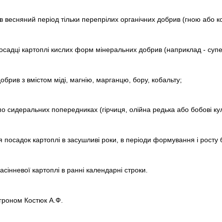
в весняний період тільки перепрілих органічних добрив (гною або к
посадці картоплі кислих форм мінеральних добрив (наприклад - супе
добрив з вмістом міді, магнію, марганцю, бору, кобальту;
о сидеральних попередниках (гірчиця, олійна редька або бобові кул
 посадок картоплі в засушливі роки, в періоди формування і росту 
сінневої картоплі в ранні календарні строки.
агроном Костюк А.Ф.