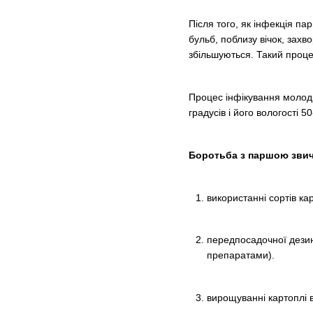
Після того, як інфекція па
бульб, поблизу вічок, зах
збільшуються. Такий проце
Процес інфікування молоди
градусів і його вологості 
Боротьба з паршою зви
використанні сортів ка
передпосадочної дези
препаратами).
вирощуванні картоплі в