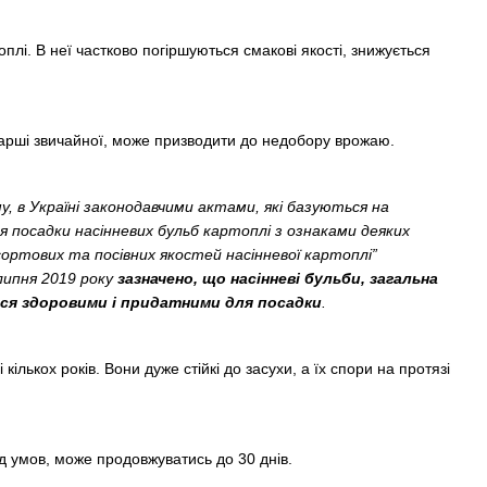
плі. В неї частково погіршуються смакові якості, знижується
парші звичайної, може призводити до недобору врожаю.
, в Україні законодавчими актами, які базуються на
я посадки насінневих бульб картоплі з ознаками деяких
 сортових та посівних якостей насінневої картоплі”
липня 2019 року
зазначено, що насінневі бульби, загальна
ся здоровими і придатними для посадки
.
ількох років. Вони дуже стійкі до засухи, а їх спори на протязі
д умов, може продовжуватись до 30 днів.