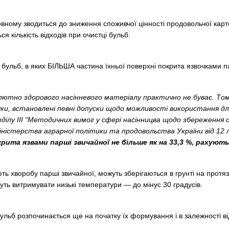
вному зводиться до зниження споживчої цінності продовольчої карто
я кількість відходів при очистці бульб.
бульб, в яких БІЛЬША частина їхньої поверхні покрита язвочками 
лютно здорового насінневого матеріалу практично не буває. Тому
уки, встановлені певні допуски щодо можливості використання дл
озділу ІІІ “Методичних вимог у сфері насінницва щодо збереження
істерства аграрної політики та продовольства України від 12 
рита язвами парші звичайної не більше як на 33,3
%,
рахують
ь хворобу парші звичайної, можуть зберігаються в грунті на протязі к
уть витримувати низькі температури — до мінус 30 градусів.
ульб розпочинається ще на початку їх формування і в залежності ві