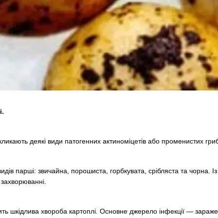
і.
кликають деякі види патогенних актиноміцетів або променистих гриб
видів парші: звичайна, порошиста, горбкувата, срібляста та чорна
 захворюванні.
ь шкідлива хвороба картоплі. Основне джерело інфекції — заражени