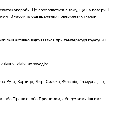
розвиток хвороби. Це проявляється в тому, що на поверхні
 плям. З часом площі вражених поверхневих тканин
йбільш активно відбувається при температурі грунту 20
нічних, хімічних заходів:
а Рута, Хортиця, Явір, Солоха, Фотинія, Глазурна, ...);
м, або Тіраною, або Престижом, або деякими іншими