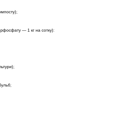
омпосту);
рфосфату — 1 кг на сотку):
ьтури);
бульб;