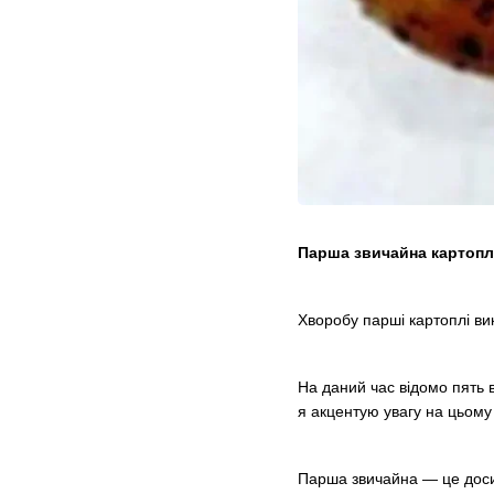
Парша звичайна картопл
Хворобу парші картоплі ви
На даний час відомо пять 
я акцентую увагу на цьому
Парша звичайна — це досит